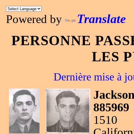
Translate
Powered by
PERSONNE PASS
LES 
Dernière mise à jo
Jackso
885969
1510 S
Californ