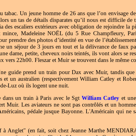
 tabac. Un jeune homme de 26 ans que l’on envisage de fai
rs un tas de détails disparates qu’il nous est difficile de
a des escaliers extérieurs avec obligation de rejoindre la p
e et mince, Madeleine NOËL (du 5 Rue Champfleury, Paris
pour prendre des photos d’identité en vue de l’établissement
ne un séjour de 3 jours en tout et la délivrance de faux 
ne dame, petite, cheveux noirs teintés, ils vont alors se res
ux vers 22h00. Fleszar et Muir se trouvent dans le même com
Une guide prend un train pour Dax avec Muir, tandis que 
 et un australien (respectivement William Catley et Robe
n-de-Luz où ils logent une nuit.
 dans un train à Paris avec le Sgt
William Catley
et une
obert Muir. Les aviateurs ne sont pas contrôlés et un h
ricains, pédale jusque Bayonne. L'Américain qui ne sait p
Greef à Anglet" (en fait, soit chez Jeanne Marthe MEN