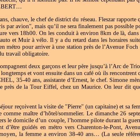
 GILBERT…
 chauve, le chef de district du réseau. Fleszar rapporte qu’
is par avion", mais qu’il ne sera finalement pas possible 
ture vers 18h00. On les conduit à environ 8km de là, dans 
 auto et Muir à vélo. Il y a du retard dans les horaires su
 en métro pour arriver à une station près de l’Avenue Foch 
u travail obligatoire.
mpagnent deux garçons et leur père jusqu’à l’Arc de Triomp
t longtemps et vont ensuite dans un café où ils rencontrent
MICHEL, 35-40 ans, assistante d’Ernest, le chef. Simone mèn
s de la Tour Eiffel, chez un Maurice. On leur dit que l’
jour reçoivent la visite de "Pierre" (un capitaine) et sa f
vaille comme maître d’hôtel/sommelier. Le dimanche 26 s
 vers le domicile d’un couple, l’homme pilote durant la gu
t d’être guidés en métro vers Charenton-le-Pont, Avenue
en, la femme a environ 38-40 ans… (La seule référence 