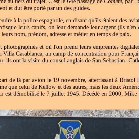
me au tiers du trajet. C'est le 64e passage de
Comète
, par L
 et dut être porté par un des guides.
ndre à la police espagnole, en disant qu'ils étaient des avi
isque leurs canifs, on leur demande leur argent (ils n'en on
 leurs nom, prénom, adresse et métier en temps de paix.
t photographiés et où l'on prend leurs empreintes digitales
la Villa Casablanca, un camp de concentration pour Français 
r, ils ont la visite du consul anglais de San Sebastian. Cat
art de là par avion le 19 novembre, atterrissant à Bristol 
me que celui de Kellow et des autres, mais les deux Améric
ar est démobilisé le 7 juillet 1945. Décédé en 2000, Mik