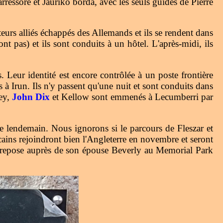
arressore et Jauriko borda, avec les seuls guides de Pierre
ateurs alliés échappés des Allemands et ils se rendent dans
t pas) et ils sont conduits à un hôtel. L'après-midi, ils
. Leur identité est encore contrôlée à un poste frontière
à Irun. Ils n'y passent qu'une nuit et sont conduits dans
ley,
John Dix
et Kellow sont emmenés à Lecumberri par
le lendemain. Nous ignorons si le parcours de Fleszar et
ains rejoindront bien l'Angleterre en novembre et seront
e repose auprès de son épouse Beverly au Memorial Park