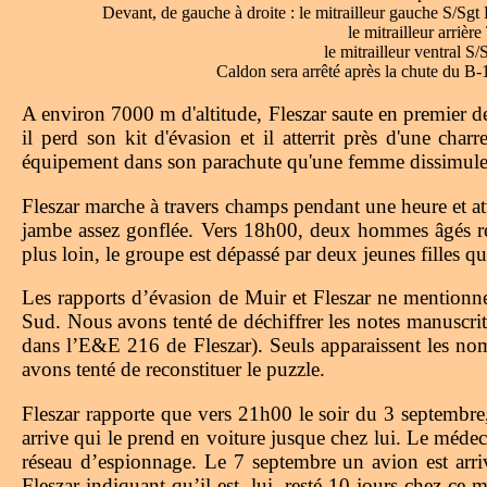
Devant, de gauche à droite : le mitrailleur gauche S/Sgt
le mitrailleur arri
le mitrailleur ventral S
Caldon sera arrêté après la chute du B-
A environ 7000 m d'altitude, Fleszar saute en premier de
il perd son kit d'évasion et il atterrit près d'une char
équipement dans son parachute qu'une femme dissimule da
Fleszar marche à travers champs pendant une heure et atte
jambe assez gonflée. Vers 18h00, deux hommes âgés reve
plus loin, le groupe est dépassé par deux jeunes filles 
Les rapports d’évasion de Muir et Fleszar ne mentionnen
Sud. Nous avons tenté de déchiffrer les notes manuscrit
dans l’E&E 216 de Fleszar). Seuls apparaissent les n
avons tenté de reconstituer le puzzle.
Fleszar rapporte que vers 21h00 le soir du 3 septembre
arrive qui le prend en voiture jusque chez lui. Le médec
réseau d’espionnage. Le 7 septembre un avion est arr
Fleszar indiquant qu’il est, lui, resté 10 jours chez c