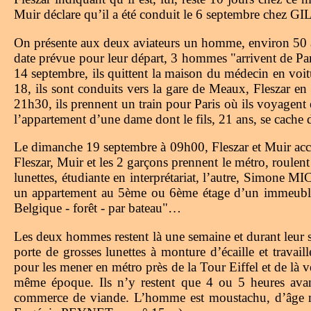
Muir déclare qu’il a été conduit le 6 septembre chez
On présente aux deux aviateurs un homme, environ 50 ans,
date prévue pour leur départ, 3 hommes "arrivent de Par
14 septembre, ils quittent la maison du médecin en voi
18, ils sont conduits vers la gare de Meaux, Fleszar en
21h30, ils prennent un train pour Paris où ils voyagent
l’appartement d’une dame dont le fils, 21 ans, se cache d
Le dimanche 19 septembre à 09h00, Fleszar et Muir acco
Fleszar, Muir et les 2 garçons prennent le métro, roulen
lunettes, étudiante en interprétariat, l’autre, Simone 
un appartement au 5ème ou 6ème étage d’un immeuble prè
Belgique - forêt - par bateau"…
Les deux hommes restent là une semaine et durant leur sé
porte de grosses lunettes à monture d’écaille et tra
pour les mener en métro près de la Tour Eiffel et de là
même époque. Ils n’y restent que 4 ou 5 heures avan
commerce de viande. L’homme est moustachu, d’âge moy