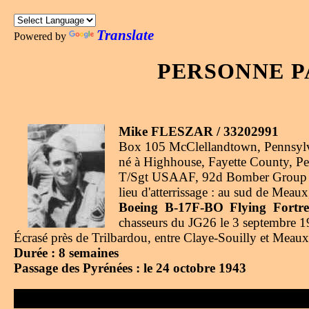
Translate
Powered by
PERSONNE P
Mike FLESZAR / 33202991
Box 105 McClellandtown, Pennsyl
né à Highhouse, Fayette County, Pe
T/Sgt USAAF, 92d Bomber Group 4
lieu d'atterrissage : au sud de Meau
Boeing B-17F-BO Flying Fortres
chasseurs du JG26 le 3 septembre 19
Écrasé près de Trilbardou, entre Claye-Souilly et Meaux 
Durée : 8 semaines
Passage des Pyrénées : le 24 octobre 1943