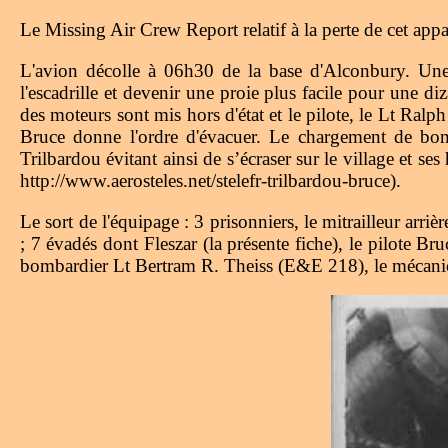
Le Missing Air Crew Report relatif à la perte de cet a
L'avion décolle à 06h30 de la base d'Alconbury. Une
l'escadrille et devenir une proie plus facile pour une di
des moteurs sont mis hors d'état et le pilote, le Lt Ral
Bruce donne l'ordre d'évacuer. Le chargement de bomb
Trilbardou évitant ainsi de s’écraser sur le village et s
http://www.aerosteles.net/stelefr-trilbardou-bruce).
Le sort de l'équipage : 3 prisonniers, le mitrailleur arr
; 7 évadés dont Fleszar (la présente fiche), le pilot
bombardier Lt Bertram R. Theiss (E&E 218), le mécanici