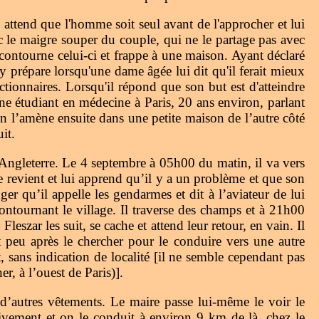
l attend que l'homme soit seul avant de l'approcher et lui
 le maigre souper du couple, qui ne le partage pas avec
 contourne celui-ci et frappe à une maison. Ayant déclaré
s'y prépare lorsqu'une dame âgée lui dit qu'il ferait mieux
ictionnaires. Lorsqu'il répond que son but est d'atteindre
une étudiant en médecine à Paris, 20 ans environ, parlant
n l’amène ensuite dans une petite maison de l’autre côté
it.
l’Angleterre. Le 4 septembre à 05h00 du matin, il va vers
me revient et lui apprend qu’il y a un problème et que son
er qu’il appelle les gendarmes et dit à l’aviateur de lui
 contournant le village. Il traverse des champs et à 21h00
Fleszar les suit, se cache et attend leur retour, en vain. Il
eu après le chercher pour le conduire vers une autre
 sans indication de localité [il ne semble cependant pas
r, à l’ouest de Paris)].
’autres vêtements. Le maire passe lui-même le voir le
ivement et on le conduit à environ 9 km de là, chez le