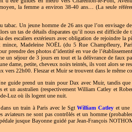
t d’être guidés en métro vers Charenton-le-Pont, Avenue
en, la femme a environ 38-40 ans… (La seule référence 
 tabac. Un jeune homme de 26 ans que l’on envisage de fai
rs un tas de détails disparates qu’il nous est difficile de
a des escaliers extérieurs avec obligation de rejoindre la p
e et mince, Madeleine NOËL (du 5 Rue Champfleury, Paris
pour prendre des photos d’identité en vue de l’établissement
ne un séjour de 3 jours en tout et la délivrance de faux 
ne dame, petite, cheveux noirs teintés, ils vont alors se res
ux vers 22h00. Fleszar et Muir se trouvent dans le même com
Une guide prend un train pour Dax avec Muir, tandis que 
 et un australien (respectivement William Catley et Robe
n-de-Luz où ils logent une nuit.
dans un train à Paris avec le Sgt
William Catley
et une 
. Les aviateurs ne sont pas contrôlés et un homme (prob
s, pédale jusque Bayonne guidé par Jean-François NOTHO