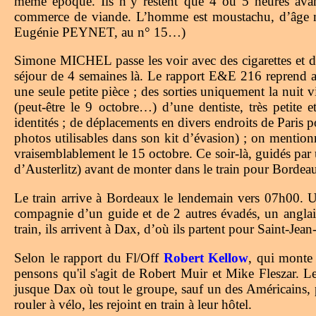
même époque. Ils n’y restent que 4 ou 5 heures avan
commerce de viande. L’homme est moustachu, d’âge moy
Eugénie PEYNET, au n° 15…)
Simone MICHEL passe les voir avec des cigarettes et du
séjour de 4 semaines là. Le rapport E&E 216 reprend alo
une seule petite pièce ; des sorties uniquement la nuit vi
(peut-être le 9 octobre…) d’une dentiste, très petit
identités ; de déplacements en divers endroits de Paris 
photos utilisables dans son kit d’évasion) ; on mention
vraisemblablement le 15 octobre. Ce soir-là, guidés par u
d’Austerlitz) avant de monter dans le train pour Bordea
Le train arrive à Bordeaux le lendemain vers 07h00. 
compagnie d’un guide et de 2 autres évadés, un anglais
train, ils arrivent à Dax, d’où ils partent pour Saint-Jea
Selon le rapport du Fl/Off
Robert Kellow
, qui monte 
pensons qu'il s'agit de Robert Muir et Mike Fleszar
jusque Dax où tout le groupe, sauf un des Américain
rouler à vélo, les rejoint en train à leur hôtel.