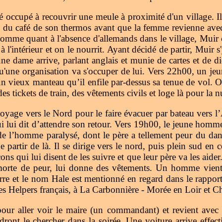
gé occupé à recouvrir une meule à proximité d'un village. I
e du café de son thermos avant que la femme revienne avec
l'homme quant à l'absence d'allemands dans le village, Muir
 à l'intérieur et on le nourrit. Ayant décidé de partir, Muir 
 une dame arrive, parlant anglais et munie de cartes et de d
 qu'une organisation va s'occuper de lui. Vers 22h00, un je
n vieux manteau qu’il enfile par-dessus sa tenue de vol. O
s tickets de train, des vêtements civils et loge là pour la nu
voyage vers le Nord pour le faire évacuer par bateau vers 
qui lui dit d’attendre son retour. Vers 19h00, le jeune hom
de l’homme paralysé, dont le père a tellement peur du dang
e partir de là. Il se dirige vers le nord, puis plein sud en
s qui lui disent de les suivre et que leur père va les aider. 
orte de peur, lui donne des vêtements. Un homme vient p
rre et le nom Hale est mentionné en regard dans le rapport,
 des Helpers français, à La Carbonnière - Morée en Loir et Che
ur aller voir le maire (un commandant) et revient avec d
ont le chercher dans la soirée. Une voiture arrive effect