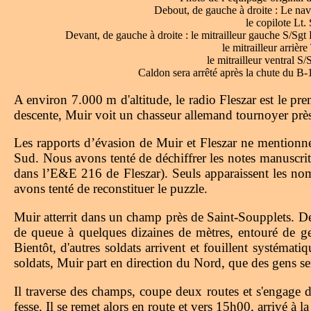
Debout, de gauche à droite : Le nav
le copilote Lt
Devant, de gauche à droite : le mitrailleur gauche S/Sgt
le mitrailleur arri
le mitrailleur ventral S
Caldon sera arrêté après la chute du B-
A environ 7.000 m d'altitude, le radio Fleszar est le prem
descente, Muir voit un chasseur allemand tournoyer près de
Les rapports d’évasion de Muir et Fleszar ne mentionnen
Sud. Nous avons tenté de déchiffrer les notes manuscrit
dans l’E&E 216 de Fleszar). Seuls apparaissent les n
avons tenté de reconstituer le puzzle.
Muir atterrit dans un champ près de Saint-Soupplets. Des
de queue à quelques dizaines de mètres, entouré de gen
Bientôt, d'autres soldats arrivent et fouillent systéma
soldats, Muir part en direction du Nord, que des gens s
Il traverse des champs, coupe deux routes et s'engage da
fesse. Il se remet alors en route et vers 15h00, arrivé à la