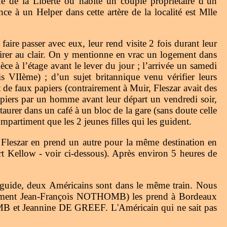
 de la Liberté où habite un couple propriétaire d’un
à un Helper dans cette artère de la localité est Mlle
re passer avec eux, leur rend visite 2 fois durant leur
 tirer au clair. On y mentionne en vrac un logement dans
ièce à l’étage avant le lever du jour ; l’arrivée un samedi
 VIIème) ; d’un sujet britannique venu vérifier leurs
 de faux papiers (contrairement à Muir, Fleszar avait des
papiers par un homme avant leur départ un vendredi soir,
taurer dans un café à un bloc de la gare (sans doute celle
partiment que les 2 jeunes filles qui les guident.
Fleszar en prend un autre pour la même destination en
rt Kellow - voir ci-dessous). Après environ 5 heures de
guide, deux Américains sont dans le même train. Nous
ablement Jean-François NOTHOMB) les prend à Bordeaux
MB et Jeannine DE GREEF. L'Américain qui ne sait pas