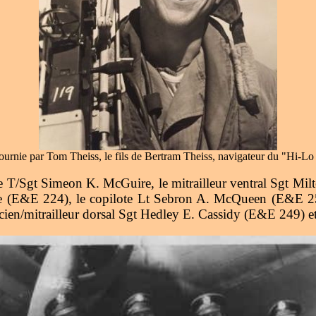
rnie par Tom Theiss, le fils de Bertram Theiss, navigateur du "Hi-Lo
ière T/Sgt Simeon K. McGuire, le mitrailleur ventral Sgt Mi
Bruce (E&E 224), le copilote Lt Sebron A. McQueen (E&E 2
en/mitrailleur dorsal Sgt Hedley E. Cassidy (E&E 249) et