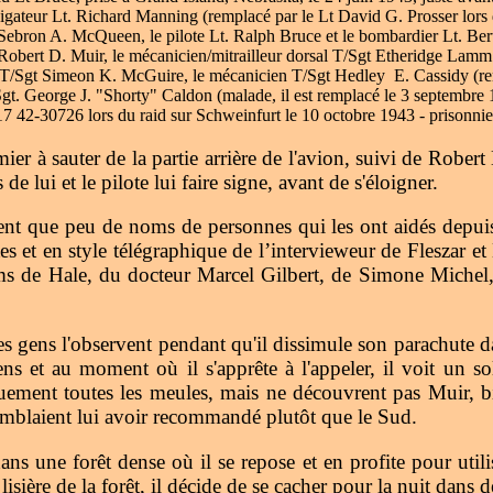
igateur Lt. Richard Manning (remplacé par le Lt David G. Prosser lors
. Sebron A. McQueen, le pilote Lt. Ralph Bruce et le bombardier Lt. Ber
 Robert D. Muir, le mécanicien/mitrailleur dorsal T/Sgt Etheridge Lamm 
ère T/Sgt Simeon K. McGuire, le mécanicien T/Sgt Hedley E. Cassidy (
/Sgt. George J. "Shorty" Caldon (malade, il est remplacé le 3 septembre
17 42-30726 lors du raid sur Schweinfurt le 10 octobre 1943 - prisonnier
ier à sauter de la partie arrière de l'avion, suivi de Rober
 lui et le pilote lui faire signe, avant de s'éloigner.
t que peu de noms de personnes qui les ont aidés depuis le
es et en style télégraphique de l’intervieweur de Fleszar e
oms de Hale, du docteur Marcel Gilbert, de Simone Miche
 gens l'observent pendant qu'il dissimule son parachute da
s et au moment où il s'apprête à l'appeler, il voit un so
tiquement toutes les meules, mais ne découvrent pas Muir, 
emblaient lui avoir recommandé plutôt que le Sud.
ns une forêt dense où il se repose et en profite pour utili
 lisière de la forêt, il décide de se cacher pour la nuit dans 