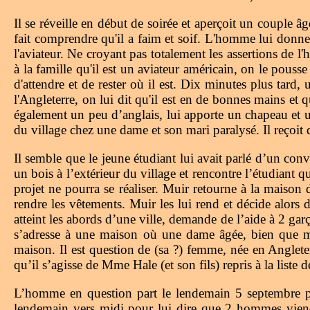
Il se réveille en début de soirée et aperçoit un couple â
fait comprendre qu'il a faim et soif. L'homme lui donn
l'aviateur. Ne croyant pas totalement les assertions de 
à la famille qu'il est un aviateur américain, on le pousse
d'attendre et de rester où il est. Dix minutes plus tard,
l'Angleterre, on lui dit qu'il est en de bonnes mains et
également un peu d’anglais, lui apporte un chapeau et u
du village chez une dame et son mari paralysé. Il reçoit de
Il semble que le jeune étudiant lui avait parlé d’un con
un bois à l’extérieur du village et rencontre l’étudiant 
projet ne pourra se réaliser. Muir retourne à la maison 
rendre les vêtements. Muir les lui rend et décide alors d
atteint les abords d’une ville, demande de l’aide à 2 garçon
s’adresse à une maison où une dame âgée, bien que m
maison. Il est question de (sa ?) femme, née en Anglete
qu’il s’agisse de Mme Hale (et son fils) repris à la liste
L’homme en question part le lendemain 5 septembre po
lendemain vers midi pour lui dire que 2 hommes viendr