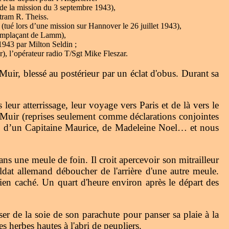
 de la mission du 3 septembre 1943),
tram R. Theiss.
(tué lors d’une mission sur Hannover le 26 juillet 1943),
remplaçant de Lamm),
 1943 par Milton Seldin ;
), l’opérateur radio T/Sgt Mike Fleszar.
t Muir, blessé au postérieur par un éclat d'obus. Durant sa
ur atterrissage, leur voyage vers Paris et de là vers le
t Muir (reprises seulement comme déclarations conjointes
l, d’un Capitaine Maurice, de Madeleine Noel… et nous
ns une meule de foin. Il croit apercevoir son mitrailleur
ldat allemand déboucher de l'arrière d'une autre meule.
bien caché. Un quart d'heure environ après le départ des
ser de la soie de son parachute pour panser sa plaie à la
des herbes hautes à l'abri de peupliers.