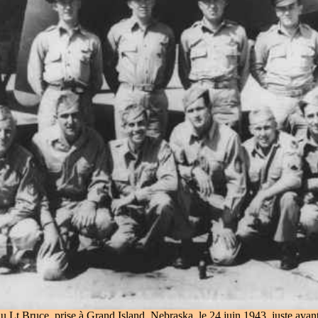
u Lt Bruce, prise à Grand Island, Nebraska, le 24 juin 1943, juste avant