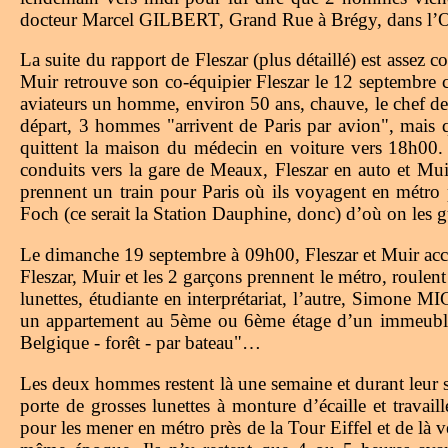
docteur Marcel GILBERT, Grand Rue à Brégy, dans l’Oise
La suite du rapport de Fleszar (plus détaillé) est assez 
Muir retrouve son co-équipier Fleszar le 12 septembre 
aviateurs un homme, environ 50 ans, chauve, le chef de di
départ, 3 hommes "arrivent de Paris par avion", mais q
quittent la maison du médecin en voiture vers 18h00. 
conduits vers la gare de Meaux, Fleszar en auto et Muir
prennent un train pour Paris où ils voyagent en métro 
Foch (ce serait la Station Dauphine, donc) d’où on les gu
Le dimanche 19 septembre à 09h00, Fleszar et Muir acco
Fleszar, Muir et les 2 garçons prennent le métro, roulen
lunettes, étudiante en interprétariat, l’autre, Simone 
un appartement au 5ème ou 6ème étage d’un immeuble prè
Belgique - forêt - par bateau"…
Les deux hommes restent là une semaine et durant leur sé
porte de grosses lunettes à monture d’écaille et tra
pour les mener en métro près de la Tour Eiffel et de là