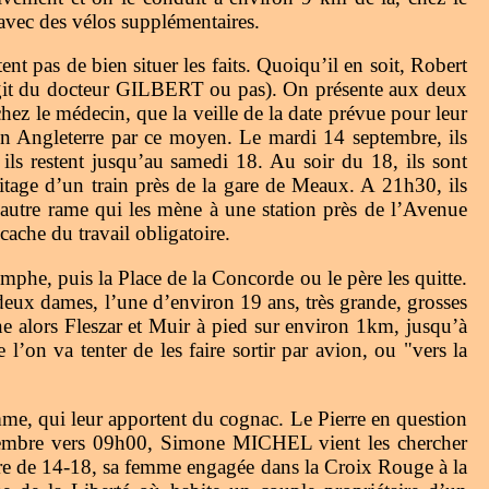
avec des vélos supplémentaires.
nt pas de bien situer les faits. Quoiqu’il en soit, Robert
s’agit du docteur GILBERT ou pas). On présente aux deux
chez le médecin, que la veille de la date prévue pour leur
 en Angleterre par ce moyen. Le mardi 14 septembre, ils
ls restent jusqu’au samedi 18. Au soir du 18, ils sont
mitage d’un train près de la gare de Meaux. A 21h30, ils
 autre rame qui les mène à une station près de l’Avenue
cache du travail obligatoire.
he, puis la Place de la Concorde ou le père les quitte.
 deux dames, l’une d’environ 19 ans, très grande, grosses
ne alors Fleszar et Muir à pied sur environ 1km, jusqu’à
on va tenter de les faire sortir par avion, ou "vers la
emme, qui leur apportent du cognac. Le Pierre en question
eptembre vers 09h00, Simone MICHEL vient les chercher
erre de 14-18, sa femme engagée dans la Croix Rouge à la