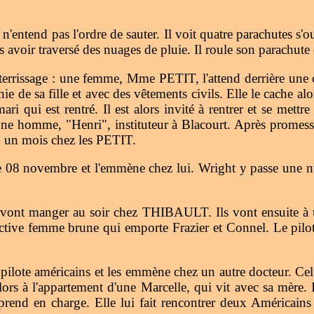
n'entend pas l'ordre de sauter. Il voit quatre parachutes s'ou
avoir traversé des nuages de pluie. Il roule son parachute d
errissage : une femme, Mme PETIT, l'attend derrière une clô
 de sa fille et avec des vêtements civils. Elle le cache al
ri qui est rentré. Il est alors invité à rentrer et se mettre
n jeune homme, "Henri", instituteur à Blacourt. Après prom
ron un mois chez les PETIT.
 08 novembre et l'emmène chez lui. Wright y passe une nu
t vont manger au soir chez THIBAULT. Ils vont ensuite à
tractive femme brune qui emporte Frazier et Connel. Le pil
opilote américains et les emmène chez un autre docteur. Cel
lors à l'appartement d'une Marcelle, qui vit avec sa mère.
rend en charge. Elle lui fait rencontrer deux Américains 