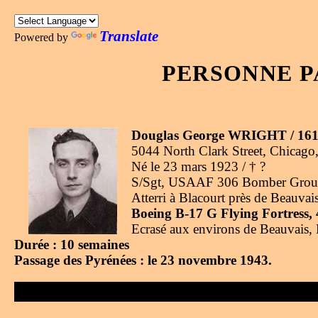
Translate
Powered by
PERSONNE P
Douglas George WRIGHT / 16
5044 North Clark Street, Chicago,
Né le 23 mars 1923 / † ?
S/Sgt, USAAF 306 Bomber Group 3
Atterri à Blacourt près de Beauva
Boeing B-17 G Flying Fortress,
Ecrasé aux environs de Beauvais, 
Durée : 10 semaines
Passage des Pyrénées : le 23 novembre 1943.