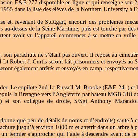
sion E&E 277 disponible en ligne et qui renseigne son 2
5 dans la liste des élèves de la Northern University à Ev
se et, revenant de Stuttgart, encourt des problèmes méca
 au-dessus de la Seine Maritime, puis est touché par des t
rtent avoir vu l’appareil commencer à se mettre en vrille p
, son parachute ne s’étant pas ouvert. Il repose au cimeti
Lt Robert J. Curtis seront fait prisonniers et envoyés au S
ront également arrêtés et envoyés en camp, respectivemen
der. Le copilote 2nd Lt Russell M. Brooke (E&E 241) et le 
puis la Bretagne vers l’Angleterre par bateau MGB 318 da
 et son collègue de droite, S/Sgt Anthony Marandola
 donne que peu de détails de noms et d’endroits) saute à 
chute jusqu’à environ 1000 m et atterrit dans un arbre à p
 un fermier s’approcher qui l’aide à descendre avant de le 