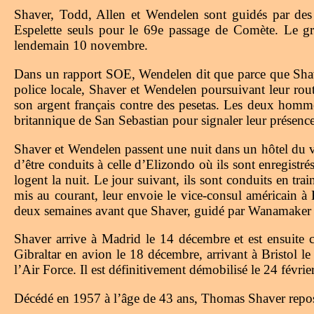
Shaver, Todd, Allen et Wendelen sont guidés par des 
Espelette seuls pour le 69e passage de Comète. Le g
lendemain 10 novembre.
Dans un rapport SOE, Wendelen dit que parce que Shaver 
police locale, Shaver et Wendelen poursuivant leur rou
son argent français contre des pesetas. Les deux hom
britannique de San Sebastian pour signaler leur présenc
Shaver et Wendelen passent une nuit dans un hôtel du vil
d’être conduits à celle d’Elizondo où ils sont enregist
logent la nuit. Le jour suivant, ils sont conduits en tr
mis au courant, leur envoie le vice-consul américain à 
deux semaines avant que Shaver, guidé par Wanamaker et
Shaver arrive à Madrid le 14 décembre et est ensuite c
Gibraltar en avion le 18 décembre, arrivant à Bristol 
l’Air Force. Il est définitivement démobilisé le 24 févri
Décédé en 1957 à l’âge de 43 ans, Thomas Shaver repo