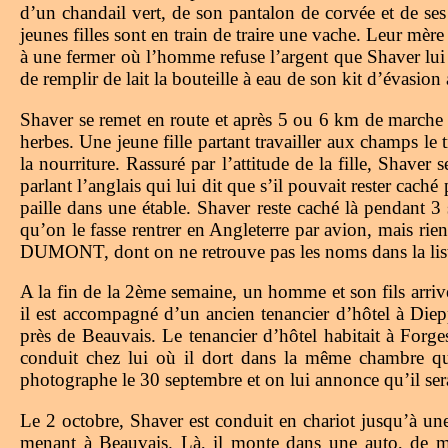
d’un chandail vert, de son pantalon de corvée et de ses
jeunes filles sont en train de traire une vache. Leur mère
à une fermer où l’homme refuse l’argent que Shaver lui 
de remplir de lait la bouteille à eau de son kit d’évasion
Shaver se remet en route et après 5 ou 6 km de marche at
herbes. Une jeune fille partant travailler aux champs le tr
la nourriture. Rassuré par l’attitude de la fille, Shaver
parlant l’anglais qui lui dit que s’il pouvait rester cac
paille dans une étable. Shaver reste caché là pendant 3
qu’on le fasse rentrer en Angleterre par avion, mais r
DUMONT, dont on ne retrouve pas les noms dans la liste 
A la fin de la 2ème semaine, un homme et son fils arrive
il est accompagné d’un ancien tenancier d’hôtel à Diep
près de Beauvais. Le tenancier d’hôtel habitait à Forge
conduit chez lui où il dort dans la même chambre que
photographe le 30 septembre et on lui annonce qu’il ser
Le 2 octobre, Shaver est conduit en chariot jusqu’à un
menant à Beauvais. Là, il monte dans une auto, de m