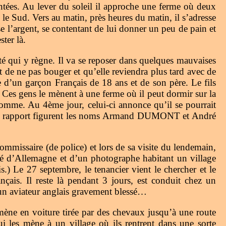
entées. Au lever du soleil il approche une ferme où deux
s le Sud. Vers au matin, près heures du matin, il s’adresse
 l’argent, se contentant de lui donner un peu de pain et
ter là.
ité qui y règne. Il va se reposer dans quelques mauvaises
 dit de ne pas bouger et qu’elle reviendra plus tard avec de
née d’un garçon Français de 18 ans et de son père. Le fils
r. Ces gens le mènent à une ferme où il peut dormir sur la
 homme. Au 4ème jour, celui-ci annonce qu’il se pourrait
de son rapport figurent les noms Armand DUMONT et André
ommissaire (de police) et lors de sa visite du lendemain,
adé d’Allemagne et d’un photographe habitant un village
.) Le 27 septembre, le tenancier vient le chercher et le
ais. Il reste là pendant 3 jours, est conduit chez un
 un aviateur anglais gravement blessé…
mène en voiture tirée par des chevaux jusqu’à une route
les mène à un village où ils rentrent dans une sorte