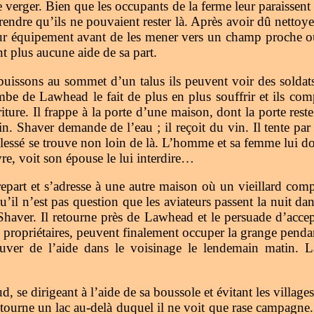
e verger. Bien que les occupants de la ferme leur paraissent
dre qu’ils ne pouvaient rester là. Après avoir dû nettoyer 
r leur équipement avant de les mener vers un champ proche
nt plus aucune aide de sa part.
uissons au sommet d’un talus ils peuvent voir des soldat
e de Lawhead le fait de plus en plus souffrir et ils comp
riture. Il frappe à la porte d’une maison, dont la porte res
in. Shaver demande de l’eau ; il reçoit du vin. Il tente par
lessé se trouve non loin de là. L’homme et sa femme lui do
re, voit son épouse le lui interdire…
art et s’adresse à une autre maison où un vieillard compr
u’il n’est pas question que les aviateurs passent la nuit 
haver. Il retourne près de Lawhead et le persuade d’accep
des propriétaires, peuvent finalement occuper la grange pend
uver de l’aide dans le voisinage le lendemain matin. L
 se dirigeant à l’aide de sa boussole et évitant les villages 
ontourne un lac au-delà duquel il ne voit que rase campagne