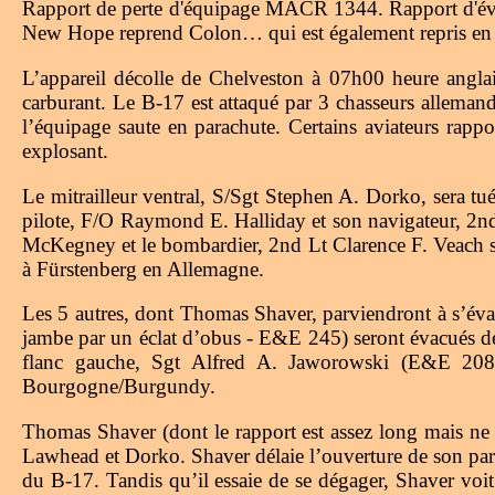
Rapport de perte d'équipage MACR 1344. Rapport d'éva
New Hope reprend Colon… qui est également repris en 195
L’appareil décolle de Chelveston à 07h00 heure anglai
carburant. Le B-17 est attaqué par 3 chasseurs allemands
l’équipage saute en parachute. Certains aviateurs rappo
explosant.
Le mitrailleur ventral, S/Sgt Stephen A. Dorko, sera tué
pilote, F/O Raymond E. Halliday et son navigateur, 2nd 
McKegney et le bombardier, 2nd Lt Clarence F. Veach se
à Fürstenberg en Allemagne.
Les 5 autres, dont Thomas Shaver, parviendront à s’éva
jambe par un éclat d’obus - E&E 245) seront évacués de
flanc gauche, Sgt Alfred A. Jaworowski (E&E 208)
Bourgogne/Burgundy.
Thomas Shaver (dont le rapport est assez long mais ne
Lawhead et Dorko. Shaver délaie l’ouverture de son para
du B-17. Tandis qu’il essaie de se dégager, Shaver voit