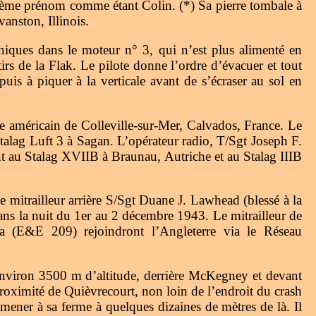
ème prénom comme étant Colin. (*) Sa pierre tombale à
anston, Illinois.
niques dans le moteur n° 3, qui n’est plus alimenté en
irs de la Flak. Le pilote donne l’ordre d’évacuer et tout
uis à piquer à la verticale avant de s’écraser au sol en
ère américain de Colleville-sur-Mer, Calvados, France. Le
talag Luft 3 à Sagan. L’opérateur radio, T/Sgt Joseph F.
t au Stalag XVIIB à Braunau, Autriche et au Stalag IIIB
mitrailleur arrière S/Sgt Duane J. Lawhead (blessé à la
ns la nuit du 1er au 2 décembre 1943. Le mitrailleur de
 (E&E 209) rejoindront l’Angleterre via le Réseau
environ 3500 m d’altitude, derrière McKegney et devant
roximité de Quièvrecourt, non loin de l’endroit du crash
mener à sa ferme à quelques dizaines de mètres de là. Il