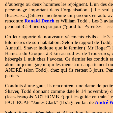
d’auberge où deux hommes les rejoignent. L’un des deu
personnage important dans l’organisation. [ Le seu
Beauvais…] Shaver mentionne un parcours en auto avec
rencontre
Ronald Dench
et William Todd . Les 3 aviate
pendant 3 à 4 heures par jour ("good for Pyrénées" - sic
On leur apporte de nouveaux vêtements civils et le 3 n
kilomètres de son habitation. Selon le rapport de T
Auneuil. Shaver indique que le fermier ("Mr Roger") l
Hameau du Croquet à 3 km au sud-est de Troussures, da
hébergés 1 nuit chez l’avocat. Ce dernier les conduit e
alors un jeune garçon qui les mène à un appartement où
ANDRÉ selon Todd), chez qui ils restent 3 jours. Pend
papiers.
Conduits à une gare, ils rencontrent une dame de petite
Shaver, Todd donnant comme date le 14 novembre) d’o
(Jean-François NOTHOMB ?) qui les guide en train jusq
F/Off RCAF "James Clark" (Il s'agit en fait de
André W
Selon Shaver, Wendelen et Allen font le voyage en 