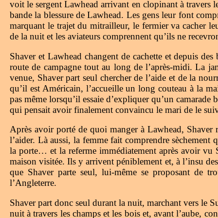
voit le sergent Lawhead arrivant en clopinant à travers l
bande la blessure de Lawhead. Les gens leur font compren
marquant le trajet du mitrailleur, le fermier va cache
de la nuit et les aviateurs comprennent qu’ils ne recevro
Shaver et Lawhead changent de cachette et depuis des b
route de campagne tout au long de l’après-midi. La jamb
venue, Shaver part seul chercher de l’aide et de la nour
qu’il est Américain, l’accueille un long couteau à la ma
pas même lorsqu’il essaie d’expliquer qu’un camarade b
qui pensait avoir finalement convaincu le mari de le suiv
Après avoir porté de quoi manger à Lawhead, Shaver rep
l’aider. Là aussi, la femme fait comprendre sèchement q
la porte… et la referme immédiatement après avoir vu S
maison visitée. Ils y arrivent péniblement et, à l’insu 
que Shaver parte seul, lui-même se proposant de tro
l’Angleterre.
Shaver part donc seul durant la nuit, marchant vers le Sud,
nuit à travers les champs et les bois et, avant l’aube, c