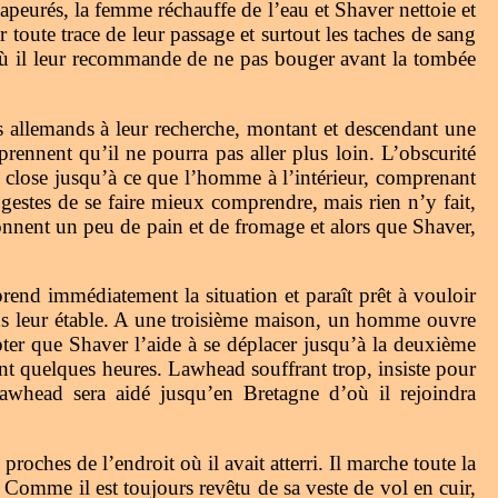
 apeurés, la femme réchauffe de l’eau et Shaver nettoie et
toute trace de leur passage et surtout les taches de sang
 où il leur recommande de ne pas bouger avant la tombée
s allemands à leur recherche, montant et descendant une
rennent qu’il ne pourra pas aller plus loin. L’obscurité
te close jusqu’à ce que l’homme à l’intérieur, comprenant
 gestes de se faire mieux comprendre, mais rien n’y fait,
nnent un peu de pain et de fromage et alors que Shaver,
end immédiatement la situation et paraît prêt à vouloir
dans leur étable. A une troisième maison, un homme ouvre
ter que Shaver l’aide à se déplacer jusqu’à la deuxième
ant quelques heures. Lawhead souffrant trop, insiste pour
awhead sera aidé jusqu’en Bretagne d’où il rejoindra
proches de l’endroit où il avait atterri. Il marche toute la
. Comme il est toujours revêtu de sa veste de vol en cuir,