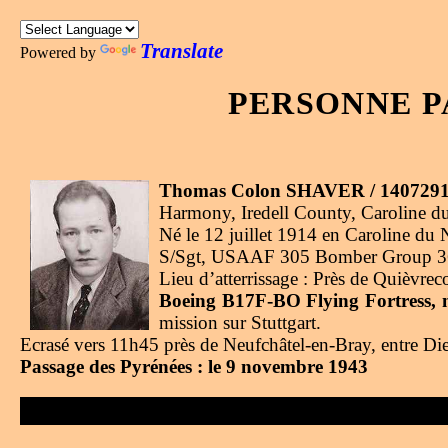
Translate
Powered by
PERSONNE P
Thomas Colon SHAVER / 140729
Harmony, Iredell County, Caroline d
Né le 12 juillet 1914 en Caroline d
S/Sgt, USAAF 305 Bomber Group 366 
Lieu d’atterrissage : Près de Quièvre
Boeing B17F-BO Flying Fortress, n
mission sur Stuttgart.
Ecrasé vers 11h45 près de Neufchâtel-en-Bray, entre D
Passage des Pyrénées : le 9 novembre 1943