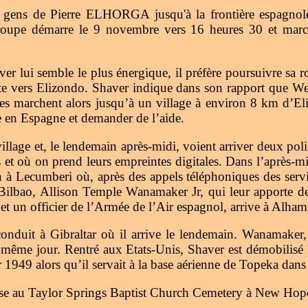
gens de Pierre ELHORGA jusqu'à la frontière espagnole 
roupe démarre le 9 novembre vers 16 heures 30 et marche
lui semble le plus énergique, il préfère poursuivre sa rou
te vers Elizondo. Shaver indique dans son rapport que We
mes marchent alors jusqu’à un village à environ 8 km d’
e en Espagne et demander de l’aide.
lage et, le lendemain après-midi, voient arriver deux poli
rés et où on prend leurs empreintes digitales. Dans l’après
ain à Lecumberi où, après des appels téléphoniques des serv
Bilbao, Allison Temple Wanamaker Jr, qui leur apporte de l’
 un officier de l’Armée de l’Air espagnol, arrive à Alha
onduit à Gibraltar où il arrive le lendemain. Wanamaker,
le même jour. Rentré aux Etats-Unis, Shaver est démobilisé
er 1949 alors qu’il servait à la base aérienne de Topeka dans
se au Taylor Springs Baptist Church Cemetery à New Hope