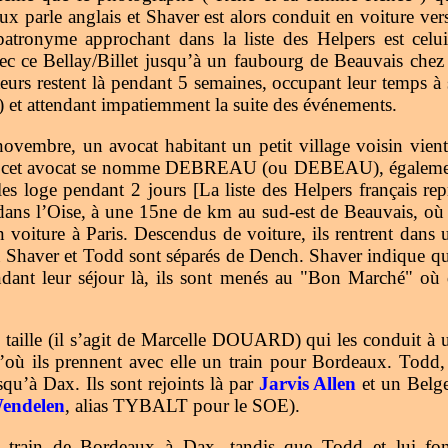
x parle anglais et Shaver est alors conduit en voiture 
l patronyme approchant dans la liste des Helpers est 
 ce Bellay/Billet jusqu’à un faubourg de Beauvais chez u
urs restent là pendant 5 semaines, occupant leur temps à s
) et attendant impatiemment la suite des événements.
ovembre, un avocat habitant un petit village voisin vien
odd, cet avocat se nomme DEBREAU (ou DEBEAU), également
es loge pendant 2 jours [La liste des Helpers français 
ns l’Oise, à une 15ne de km au sud-est de Beauvais, où De
n voiture à Paris. Descendus de voiture, ils rentrent dans 
 Shaver et Todd sont séparés de Dench. Shaver indique qu’
ant leur séjour là, ils sont menés au "Bon Marché" où d
 taille (il s’agit de Marcelle DOUARD) qui les conduit à 
ù ils prennent avec elle un train pour Bordeaux. Todd,
u’à Dax. Ils sont rejoints là par
Jarvis Allen
et un Belge 
endelen
, alias TYBALT pour le SOE).
train de Bordeaux à Dax, tandis que Todd et lui font