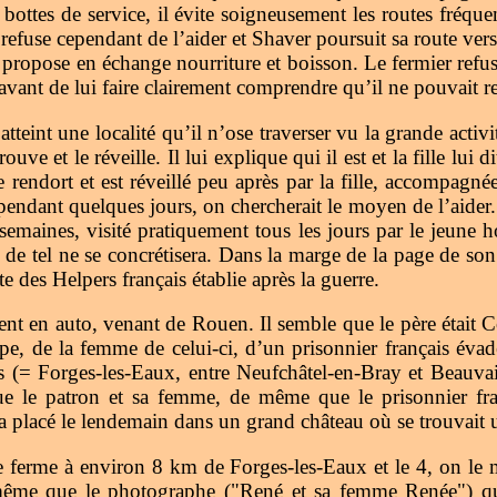
 bottes de service, il évite soigneusement les routes fréqu
 refuse cependant de l’aider et Shaver poursuit sa route ver
propose en échange nourriture et boisson. Le fermier refuse
 avant de lui faire clairement comprendre qu’il ne pouvait res
teint une localité qu’il n’ose traverser vu la grande activ
ouve et le réveille. Il lui explique qui il est et la fille lui
 se rendort et est réveillé peu après par la fille, accompag
hé pendant quelques jours, on chercherait le moyen de l’aide
 semaines, visité pratiquement tous les jours par le jeune
ien de tel ne se concrétisera. Dans la marge de la page 
des Helpers français établie après la guerre.
nt en auto, venant de Rouen. Il semble que le père était C
pe, de la femme de celui-ci, d’un prisonnier français év
s (= Forges-les-Eaux, entre Neufchâtel-en-Bray et Beauvais
 le patron et sa femme, de même que le prisonnier franç
a placé le lendemain dans un grand château où se trouvait
e ferme à environ 8 km de Forges-les-Eaux et le 4, on le 
ême que le photographe ("René et sa femme Renée") qui 