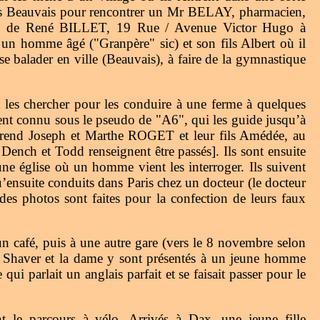
vers Beauvais pour rencontrer un Mr BELAY, pharmacien,
celui de René BILLET, 19 Rue / Avenue Victor Hugo à
n homme âgé ("Granpère" sic) et son fils Albert où il
e balader en ville (Beauvais), à faire de la gymnastique
t les chercher pour les conduire à une ferme à quelques
 connu sous le pseudo de "A6", qui les guide jusqu’à
reprend Joseph et Marthe ROGET et leur fils Amédée, au
nch et Todd renseignent être passés]. Ils sont ensuite
une église où un homme vient les interroger. Ils suivent
ensuite conduits dans Paris chez un docteur (le docteur
es photos sont faites pour la confection de leurs faux
un café, puis à une autre gare (vers le 8 novembre selon
 Shaver et la dame y sont présentés à un jeune homme
qui parlait un anglais parfait et se faisait passer pour le
 le parcours à vélo. Arrivés à Dax, une jeune fille