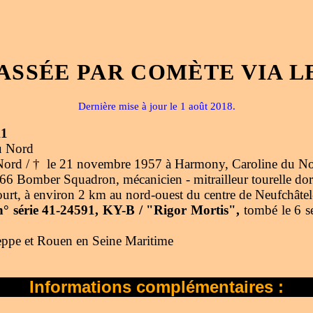
ASSÉE PAR COMÈTE VIA L
Dernière mise à jour le 1 août 2018.
11
u Nord
u Nord / † le 21 novembre 1957 à Harmony, Caroline du No
Bomber Squadron, mécanicien - mitrailleur tourelle dor
court, à environ 2 km au nord-ouest du centre de Neufchâte
° série 41-24591, KY-B / "Rigor Mortis",
tombé le 6 s
ieppe et Rouen en Seine Maritime
Informations complémentaires :