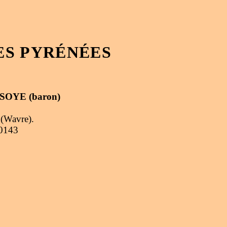
ES PYRÉNÉES
 SOYE (baron)
 (Wavre).
30143