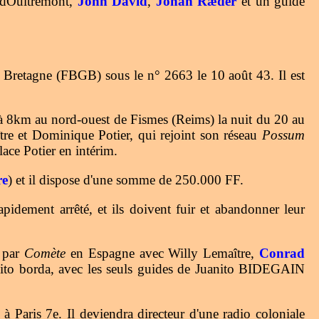
 dOultremont,
John David
,
Johan Ræder
et un guide
e Bretagne (FBGB) sous le n° 2663 le 10 août 43. Il est
, à 8km au nord-ouest de Fismes (Reims) la nuit du 20 au
re et Dominique Potier, qui rejoint son réseau
Possum
ce Potier en intérim.
re
) et il dispose d'une somme de 250.000 FF.
idement arrêté, et ils doivent fuir et abandonner leur
4 par
Comète
en Espagne avec Willy Lemaître,
Conrad
ito borda, avec les seuls guides de Juanito BIDEGAIN
 Paris 7e. Il deviendra directeur d'une radio coloniale