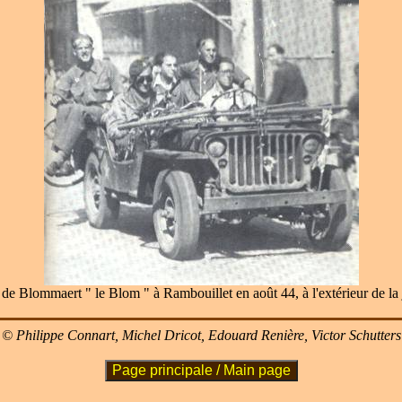
 de Blommaert " le Blom " à Rambouillet en août 44, à l'extérieur de la 
© Philippe Connart, Michel Dricot, Edouard Renière, Victor Schutters