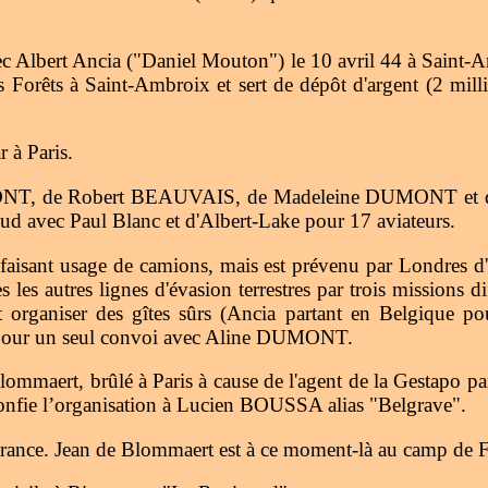
c Albert Ancia ("Daniel Mouton") le 10 avril 44 à Saint-
es Forêts à Saint-Ambroix et sert de dépôt d'argent (2 mi
 à Paris.
MONT, de Robert BEAUVAIS, de Madeleine DUMONT et de 
Sud avec Paul Blanc et d'Albert-Lake pour 17 aviateurs.
s faisant usage de camions, mais est prévenu par Londres 
s les autres lignes d'évasion terrestres par trois mission
 organiser des gîtes sûrs (Ancia partant en Belgique pou
s pour un seul convoi avec Aline DUMONT.
mmaert, brûlé à Paris à cause de l'agent de la Gestapo pa
confie l’organisation à Lucien BOUSSA alias "Belgrave".
France. Jean de Blommaert est à ce moment-là au camp de F