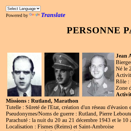
Translate
Powered by
PERSONNE P
Jean 
Bierge
Né le 
Activi
Rôle :
Zone d
Activi
Missions : Rutland, Marathon
Tutelle : Sûreté de l'Etat, création d'un réseau d'évasio
Pseudonymes/Noms de guerre : Rutland, Pierre Leboute
Parachuté : la nuit du 20 au 21 décembre 1943 et le 10 
Localisation : Fismes (Reims) et Saint-Ambroise