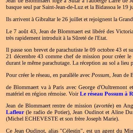
Jean de Blommaert loge à Sutar à l'auberge Larre d
basque seul par Saint-Jean-de-Luz et la Bidassoa le 19 ju
Ils arrivent à Gibraltar le 26 juillet et rejoignent la Gr
Le 7 août 43, Jean de Blommaert est libéré des Victori
très rapidement introduit à la Sûreté de l'Etat.
Il passe son brevet de parachutiste le 09 octobre 43 et
21 décembre 43 comme chef de mission pour créer le r
durant le même parachutage. La réception au sol a lieu
Pour créer le réseau, en parallèle avec
Possum
, Jean de 
de Blommaert va à Paris avec George d'Oultremont et W
matériel en région rémoise. Voir
Le réseau Possum à R
Jean de Blommaert rentre de mission (avortée) en Angl
Lafleur
(le radio de Potier), Jean Oudinot et Aline D
(Michel ECHEVESTE et son frère Joseph Marie).
Ce Jean Oudinot, alias "Célestin", est un agent du Min