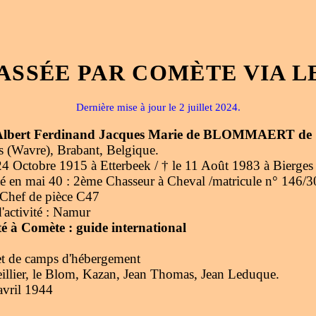
ASSÉE PAR COMÈTE VIA L
Dernière mise à jour le 2 juillet 2024.
Albert Ferdinand Jacques Marie de BLOMMAERT de
s (Wavre), Brabant, Belgique.
24 Octobre 1915 à Etterbeek / † le 11 Août 1983 à Bierges
té en mai 40 : 2ème Chasseur à Cheval /matricule n° 146/
 Chef de pièce C47
'activité : Namur
té à Comète : guide international
n et de camps d'hébergement
illier, le Blom, Kazan, Jean Thomas, Jean Leduque.
avril 1944