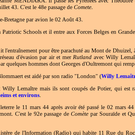
e Jeanne MENDIARA. Il passe les Pyrénées avec Théodore
illet 43. C'est le 48e passage de
Comete
.
ande-Bretagne par avion le 02 Août 43.
a Patriotic Schools et il entre aux Forces Belges en Grand
 suit l'entraînement pour être parachuté au Mont de Dhuizel
éseau d'évasion par air et mer
Rutland
avec Willy Lemaît
 par quelques hommes dont Georges d'Oultremont qui rempla
Blommaert est aidé par son radio "London" (
Willy Lemaît
illy Lemaître mais ils sont coupés de Potier, qui est rap
eims et environs
.
eterre le 11 mars 44 après avoir été passé le 02 mars 4
umont. C'est le 92e passage de
Comète
par Souraïde et Qu
istère de l'Information (Radio) qui habite 11 Rue du Roc à