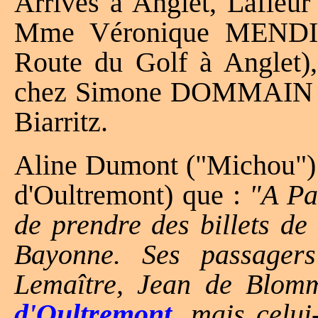
Arrivés à Anglet, Lafleur
Mme Véronique MENDI
Route du Golf à Anglet),
chez Simone DOMMAIN a
Biarritz.
Aline Dumont ("Michou") r
d'Oultremont) que :
"A Par
de prendre des billets de
Bayonne. Ses passagers
Lemaître, Jean de Blom
d'Oultremont
, mais celui