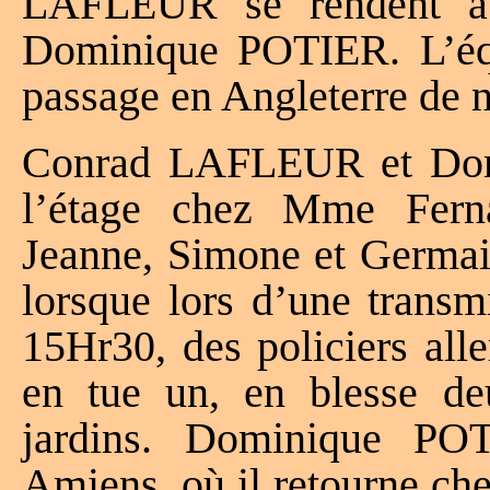
LAFLEUR se rendent à P
Dominique POTIER. L’équ
passage en Angleterre de n
Conrad LAFLEUR et Dom
l’étage chez Mme Fer
Jeanne, Simone et Germa
lorsque lors d’une transm
15Hr30, des policiers all
en tue un, en blesse deux
jardins. Dominique POT
Amiens, où il retourne c