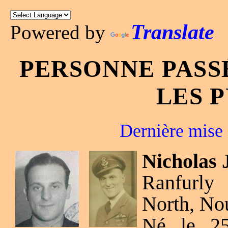
Translate
Powered by
PERSONNE PASS
LES 
Dernière mise 
Nicholas
Ranfurly 
North, No
Né le 25