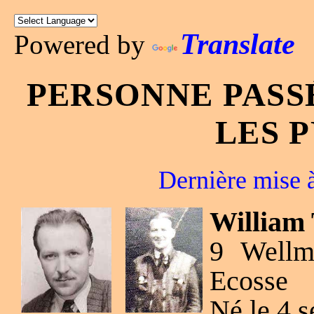
Translate
Powered by
PERSONNE PASS
LES 
Dernière mise à
William
9 Wellme
Ecosse
Né le 4 