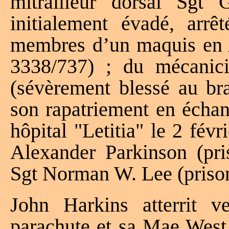
mitrailleur dorsal Sgt
initialement évadé, arrê
membres d’un maquis en 
3338/737) ; du mécanici
(sévèrement blessé au bra
son rapatriement en échan
hôpital "Letitia" le 2 févr
Alexander Parkinson (pris
Sgt Norman W. Lee (prison
John Harkins atterrit v
parachute et sa Mae West.