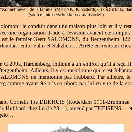
"Zonnehoeve", de la famille SMEENK, Kloosterdijk 37 à Sicbulo, dan
(source : https://schukkert.com/historie/ )
omon" le conduit dans une maison plus loin et il y reste
avec une organisation d'aide à l'évasion avaient été rompu
n est le fermier Geert SALOMONS, du Bergentheim 322 à 
ndais, entre Salm et Saltzherr… Arrêté en rentrant chez lu
im C 299a, Hardenberg, indique à un endroit qu’il a reç
ergentheim. Ailleurs, il y est mentionné que c'est Joha
LOMONS ne mentionne pas Hubbard. Par ailleurs, le no
omme ayant été pris en photo par lui en vue de la conf
testant, Cornelis Ipe DIJKHUIS (Rotterdam 1911-Brummen 1
 de Hubbard chez lui (le 28…), amené par THEISENS… et q
ngelo…