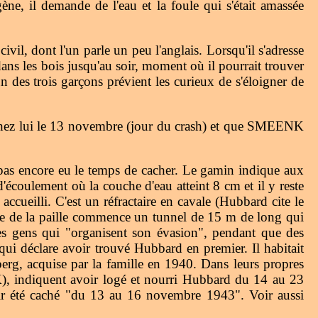
ne, il demande de l'eau et la foule qui s'était amassée
ivil, dont l'un parle un peu l'anglais. Lorsqu'il s'adresse
dans les bois jusqu'au soir, moment où il pourrait trouver
 des trois garçons prévient les curieux de s'éloigner de
chez lui le 13 novembre (jour du crash) et que SMEENK
 pas encore eu le temps de cacher. Le gamin indique aux
d'écoulement où la couche d'eau atteint 8 cm et il y reste
ccueilli. C'est un réfractaire en cavale (Hubbard cite le
ère de la paille commence un tunnel de 15 m de long qui
es gens qui "organisent son évasion", pendant que des
i déclare avoir trouvé Hubbard en premier. Il habitait
erg, acquise par la famille en 1940. Dans leurs propres
, indiquent avoir logé et nourri Hubbard du 14 au 23
oir été caché "du 13 au 16 novembre 1943". Voir aussi