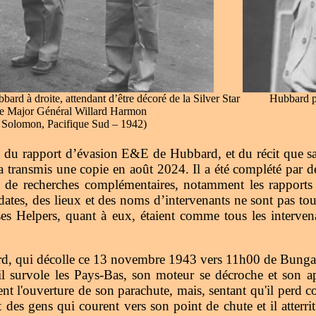
d à droite, attendant d’être décoré de la Silver Star
Hubbard po
le Major Général Willard Harmon
s Solomon, Pacifique Sud – 1942)
on du rapport d’évasion E&E de Hubbard, et du récit que s
 a transmis une copie en août 2024. Il a été complété par d
 de recherches complémentaires, notamment les rapports d’
s, des lieux et des noms d’intervenants ne sont pas toujo
s Helpers, quant à eux, étaient comme tous les intervenan
 qui décolle ce 13 novembre 1943 vers 11h00 de Bungay p
l survole les Pays-Bas, son moteur se décroche et son app
 l'ouverture de son parachute, mais, sentant qu'il perd c
t des gens qui courent vers son point de chute et il atterr