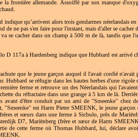
 la frontière allemande. Assoiffé par son manque d'oxygè
 chaud.
d indique qu’arrivent alors trois gendarmes néerlandais en c
 de ne pas s'en faire pour l'instant, mais d'aller se cacher 
va se cacher dans un champ à 500 m de là, tandis que l'un
lo D 117a à Hardenberg indique que Hubbard est arrivé 
chute que le jeune garçon auquel il l'avait confié n'avait
eur. Hubbard se réfugie dans les hautes herbes d'une rigole 
emière ferme et retrouve un des Néerlandais qui l'avaient a
achette du réfractaire dans une grange à 5 km de là. Derri
ts avant d'être conduit par un ami de "Smeenke" chez d
it, "Smeenke" est Harm Pieter SMEENK, le jeune garçon qu
 frères et sœurs dans une ferme à Sicbulo, près de Mariënb
terdijk D7, Mariënberg (frère et sœur de Harm SMEENK)
artie de cette ferme où Thomas Hubbard, lui, déclare av
. SMEENK.