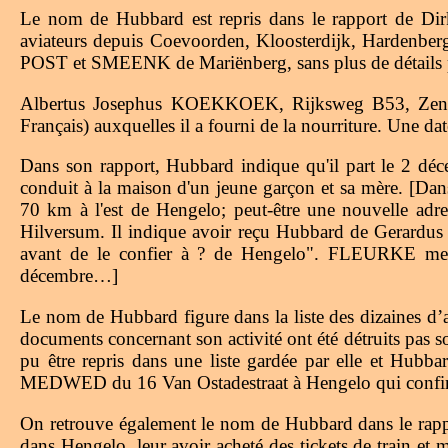
Le nom de Hubbard est repris dans le rapport de D
aviateurs depuis Coevoorden, Kloosterdijk, Hardenberg 
POST et SMEENK de Mariënberg, sans plus de détails
Albertus Josephus KOEKKOEK, Rijksweg B53, Zendere
Français) auxquelles il a fourni de la nourriture. Une 
Dans son rapport, Hubbard indique qu'il part le 2 
conduit à la maison d'un jeune garçon et sa mère. [Dan
70 km à l'est de Hengelo; peut-être une nouvelle adres
Hilversum. Il indique avoir reçu Hubbard de Gerardus 
avant de le confier à ? de Hengelo". FLEURKE men
décembre…]
Le nom de Hubbard figure dans la liste des dizaines d
documents concernant son activité ont été détruits pas
pu être repris dans une liste gardée par elle et H
MEDWED du 16 Van Ostadestraat à Hengelo qui confirme 
On retrouve également le nom de Hubbard dans le ra
dans Hengelo, leur avoir acheté des tickets de train et 