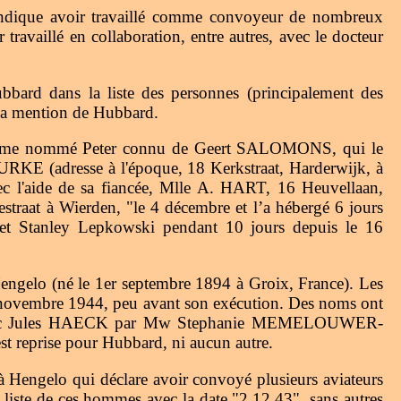
ndique avoir travaillé comme convoyeur de nombreux
availlé en collaboration, entre autres, avec le docteur
rd dans la liste des personnes (principalement des
 la mention de Hubbard.
e homme nommé Peter connu de Geert SALOMONS, qui le
EURKE (adresse à l'époque, 18 Kerkstraat, Harderwijk, à
avec l'aide de sa fiancée, Mlle A. HART, 16 Heuvellaan,
traat à Wierden, "le 4 décembre et l’a hébergé 6 jours
t Stanley Lepkowski pendant 10 jours depuis le 16
engelo (né le 1er septembre 1894 à Groix, France). Les
en novembre 1944, peu avant son exécution. Des noms ont
aison avec Jules HAECK par Mw Stephanie MEMELOUWER-
t reprise pour Hubbard, ni aucun autre.
ngelo qui déclare avoir convoyé plusieurs aviateurs
a liste de ces hommes avec la date "2.12.43", sans autres