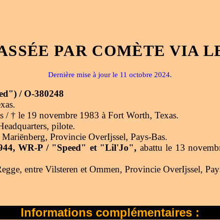
ASSÉE PAR COMÈTE VIA L
Dernière mise à jour le 11 octobre 2024.
d") / O-380248
xas.
s / † le 19 novembre 1983 à Fort Worth, Texas.
adquarters, pilote.
e Mariënberg, Provincie OverIjssel, Pays-Bas.
44, WR-P / "Speed" et "Lil'Jo",
abattu le 13 novembr
Regge, entre Vilsteren et Ommen, Provincie OverIjssel, Pay
Informations complémentaires :