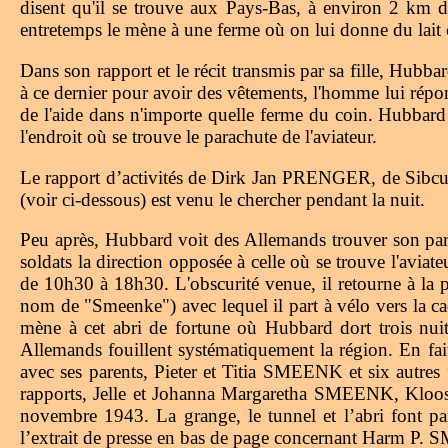
disent qu'il se trouve aux Pays-Bas, à environ 2 km de
entretemps le mène à une ferme où on lui donne du lait
Dans son rapport et le récit transmis par sa fille, Hubbar
à ce dernier pour avoir des vêtements, l'homme lui répond
de l'aide dans n'importe quelle ferme du coin. Hubbard 
l'endroit où se trouve le parachute de l'aviateur.
Le rapport d’activités de Dirk Jan PRENGER, de Sibcu
(voir ci-dessous) est venu le chercher pendant la nuit.
Peu après, Hubbard voit des Allemands trouver son para
soldats la direction opposée à celle où se trouve l'aviat
de 10h30 à 18h30. L'obscurité venue, il retourne à la pr
nom de "Smeenke") avec lequel il part à vélo vers la c
mène à cet abri de fortune où Hubbard dort trois nui
Allemands fouillent systématiquement la région. En fa
avec ses parents, Pieter et Titia SMEENK et six autres
rapports, Jelle et Johanna Margaretha SMEENK, Kloos
novembre 1943. La grange, le tunnel et l’abri font p
l’extrait de presse en bas de page concernant Harm P