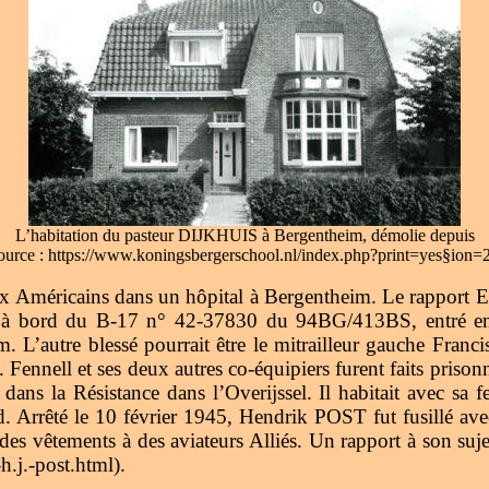
L’habitation du pasteur DIJKHUIS à Bergentheim, démolie depuis
ource : https://www.koningsbergerschool.nl/index.php?print=yes§ion=
ux Américains dans un hôpital à Bergentheim. Le rapport E
roit à bord du B-17 n° 42-37830 du 94BG/413BS, entré e
utre blessé pourrait être le mitrailleur gauche Francis J. 
ell et ses deux autres co-équipiers furent faits prisonnier
 dans la Résistance dans l’Overijssel. Il habitait avec 
. Arrêté le 10 février 1945, Hendrik POST fut fusillé a
t des vêtements à des aviateurs Alliés. Un rapport à son 
h.j.-post.html).