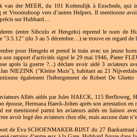
irk van der MEER, du 101 Kottendijk à Enschede, qui i
et Vroomshoop vers d’autres Helpers. Il mentionne avoir tr
 précis sur Hubbard…
n (entre Sibculo et Hengelo) reprend le nom de Hubba
date "3.5.12" (du 3 au 5 décembre…) se trouve en regard de
décembre pour Hengelo et prend le train avec un jeun
s son rapport d'activités signé le 29 mai 1946, Pieter FL
se après la guerre ?...) déclare avoir aidé 3 aviateurs 
Jan NIEZINK ("Kleine Muis"), habitant au 21 Nijverdalses
tionne également l'hébergement de Robert De Ghetto e
’aviateurs Alliés aidés par Jules HAECK, 115 Berfloweg, H
 son épouse, Hermana Haeck-Jolten après son arrestation 
ubbard est mentionné parmi les aviateurs aidés en li
avoir logé des aviateurs chez elle, mais aucune date n’es
pport de Eva SCHOENMAKER-RIJST du 27 Bankastraat à He
mené certains d’entre eux à la Gare. Hubbard figure dans l