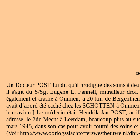
(s
Un Docteur POST lui dit qu'il prodigue des soins à de
il s'agit du S/Sgt Eugene L. Fennell, mitrailleur d
également et crashé à Ommen, à 20 km de Bergentheim. L’a
avait d’abord été caché chez les SCHOTTEN à Ommen. Fenn
leur avion.] Le médecin était Hendrik Jan POST, actif
adresse, le 2de Meent à Leerdam, beaucoup plus au sud
mars 1945, dans son cas pour avoir fourni des soins e
(Voir http://www.oorlogsslachtofferswestbetuwe.nl/dhr.-