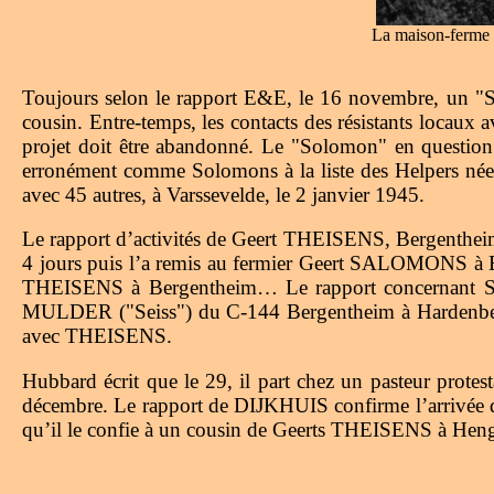
La maison-ferme 
Toujours selon le rapport E&E, le 16 novembre, un "Sol
cousin. Entre-temps, les contacts des résistants locaux 
projet doit être abandonné. Le "Solomon" en questio
erronément comme Solomons à la liste des Helpers néerla
avec 45 autres, à Varssevelde, le 2 janvier 1945.
Le rapport d’activités de Geert THEISENS, Bergenthe
4 jours puis l’a remis au fermier Geert SALOMONS à B
THEISENS à Bergentheim… Le rapport concernant SA
MULDER ("Seiss") du C-144 Bergentheim à Hardenberg c
avec THEISENS.
Hubbard écrit que le 29, il part chez un pasteur pro
décembre. Le rapport de DIJKHUIS confirme l’arrivée
qu’il le confie à un cousin de Geerts THEISENS à He