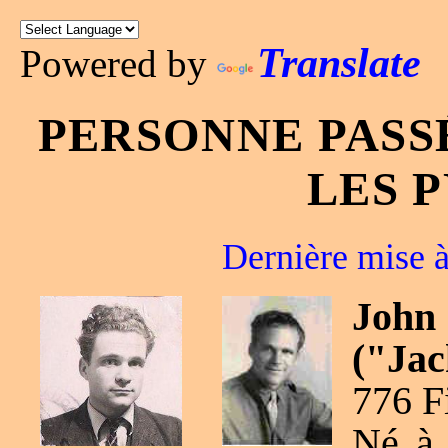
Translate
Powered by
PERSONNE PASS
LES 
Dernière mise à
Joh
("Jac
776 F
Né à 