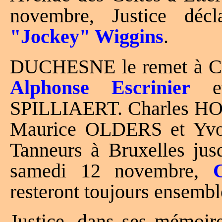
novembre, Justice déc
"Jockey" Wiggins
.
DUCHESNE le remet à Ch
Alphonse Escrinier
et
SPILLIAERT. Charles HOS
Maurice OLDERS et Yv
Tanneurs à Bruxelles jus
samedi 12 novembre,
resteront toujours ensembl
Justice, dans ses mémoir