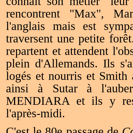
connaît son métier" leur 
rencontrent "Max", M
l'anglais mais est sympa
traversent une petite forêt
repartent et attendent l'ob
plein d'Allemands. Ils s'
logés et nourris et Smith 
ainsi à Sutar à l'aub
MENDIARA et ils y rest
l'après-midi.
C'est le 80e passage de
C