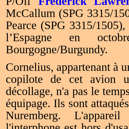
P/Off
Frederick Lawre
McCallum (SPG 3315/1504
Pearce (SPG 3315/1505), 
l’Espagne en octo
Bourgogne/Burgundy.
Cornelius, appartenant à 
copilote de cet avion 
décollage, n'a pas le temp
équipage. Ils sont attaqué
Nuremberg. L'apparei
l'interphone est hors d'usa