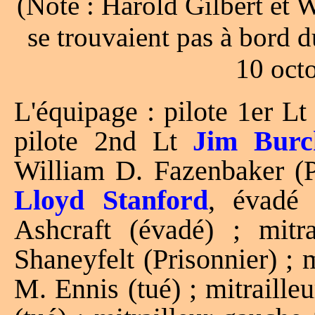
(Note : Harold Gilbert et W
se trouvaient pas à bord 
10 oct
L'équipage : pilote 1er L
pilote 2nd Lt
Jim Burc
William D. Fazenbaker (P
Lloyd Stanford
, évadé 
Ashcraft (évadé) ; mitra
Shaneyfelt (Prisonnier) ; 
M. Ennis (tué) ; mitraill