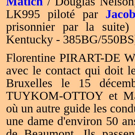
Matich
/ Douglas Nelson
LK995 piloté par
Jaco
prisonnier par la suit
Kentucky - 385BG/550BS
Florentine PIRART-DE WI
avec le contact qui doit le
Bruxelles le 15 décem
TUYKOM-OTTOY et Mar
où un autre guide les con
une dame d'environ 50 ans
de Beaumont. Ils passen