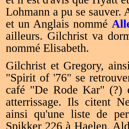
Lohmann a pu se sauver. A
et un Anglais nommé
All
ailleurs. Gilchrist va do
nommé Elisabeth.
Gilchrist et Gregory, ain
"Spirit of '76" se retrouve
café "De Rode Kar" (?) e
atterrissage. Ils citent 
ainsi qu'une liste de 
Spikker 226 à Haelen, A