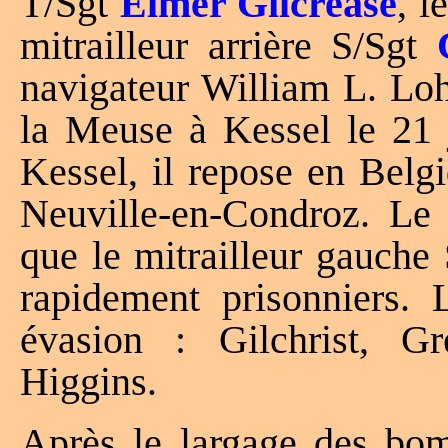
T/Sgt
Elmer Gilcrease
, l
mitrailleur arrière S/Sgt
navigateur William L. Loh
la Meuse à Kessel le 21 
Kessel, il repose en Belg
Neuville-en-Condroz. Le 
que le mitrailleur gauche 
rapidement prisonniers. L
évasion : Gilchrist, Gr
Higgins.
Après le largage des bomb